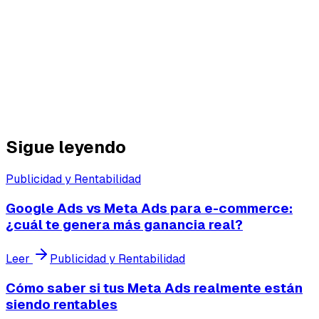
Escalafy te dice si ganas plata.
Si hoy tomas decisiones con ROAS inflado, estás
manejando con el tablero apagado.
Escalafy te prende las luces.
Sigue leyendo
Publicidad y Rentabilidad
Google Ads vs Meta Ads para e-commerce:
¿cuál te genera más ganancia real?
Leer
Publicidad y Rentabilidad
Cómo saber si tus Meta Ads realmente están
siendo rentables