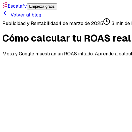
Escalafy
Empieza gratis
Volver al blog
Publicidad y Rentabilidad
4 de marzo de 2025
3
min de 
Cómo calcular tu ROAS real
Meta y Google muestran un ROAS inflado. Aprende a calcula
🎯 Cómo calcular tu ROAS re
Si estás tomando decisiones con el ROAS que ves en Me
No porque las plataformas estén “mal”.
Sino porque
ese ROAS no fue diseñado para medir tu r
Fue diseñado para medir performance publicitaria.