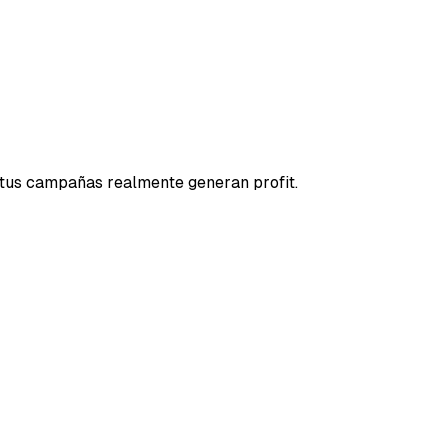
 tus campañas realmente generan profit.
a versión distorsionada de tu negocio.