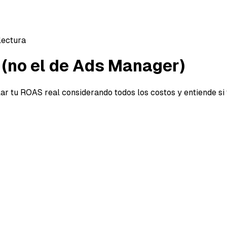
lectura
 (no el de Ads Manager)
r tu ROAS real considerando todos los costos y entiende si
al (no el de Ads Manager)
ta o Google… hay muchas chances de que estés viendo un
entabilidad real.