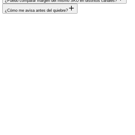
¿Puedo comparar margen del mismo SKU en distintos canales?
¿Cómo me avisa antes del quiebre?
Finanzas
Ganancia real de tu e-commerce en tiempo
real
Ver
Inventario
Inventario multicanal — stock unificado
Ver