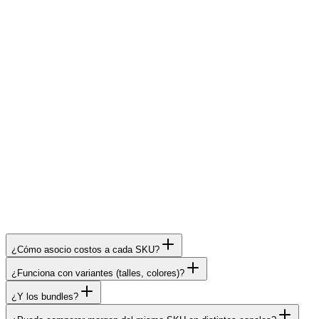
Cuando vi la rentabilidad por SKU me llevé
varias sorpresas. Productos que apagué
pensando que perdían eran de los más
rentables. Y best-sellers que escalaba en ads
tenían margen casi cero después de cuotas.
Reordenar el catálogo me subió el margen 19
puntos.
—
Eternos Laureles
+19 puntos de margen
reordenando catálogo
¿Cómo asocio costos a cada SKU?
¿Funciona con variantes (talles, colores)?
¿Y los bundles?