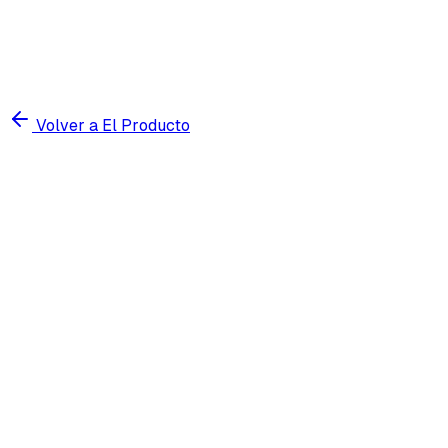
Volver a El Producto
Prueba gratis 7 días
Ver precios