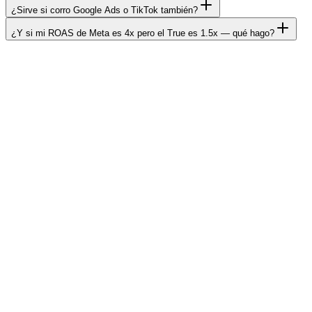
¿Sirve si corro Google Ads o TikTok también?
¿Y si mi ROAS de Meta es 4x pero el True es 1.5x — qué hago?
Finanzas
Ganancia real de tu e-commerce en tiempo
real
Ver
La trampa del crecimiento
Vendes más pero ganas menos — por qué
pasa
Ver