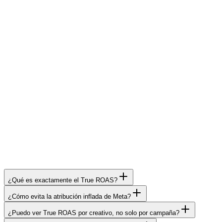
Mi agencia me cobraba $180K/mes y me
mandaba reportes que no servían. Meta decía
una cosa, Google otra, y yo no sabía si ganaba o
perdía plata. Con Escalafy vi la verdad: estaba
quemando $300K mensuales en ads que no
convertían. Cambié de agencia, optimicé con
datos reales, y ahora facturo el triple con la
mitad del gasto en publicidad.
—
Crafy
Cortó $300K/mes en ads en rojo
¿Qué es exactamente el True ROAS?
¿Cómo evita la atribución inflada de Meta?
¿Puedo ver True ROAS por creativo, no solo por campaña?