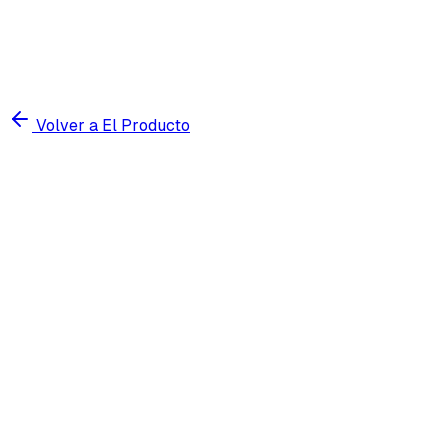
Volver a El Producto
Prueba gratis 7 días
Ver precios