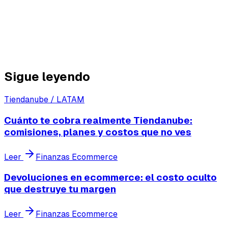
El cashflow no es un problema contable. Es un
problema operativo que afecta cada decisión que
tomas. Y la única forma de resolverlo es tener
visibilidad real sobre cuándo entra y sale el dinero.
Sigue leyendo
Tiendanube / LATAM
Cuánto te cobra realmente Tiendanube:
comisiones, planes y costos que no ves
Leer
Finanzas Ecommerce
Devoluciones en ecommerce: el costo oculto
que destruye tu margen
Leer
Finanzas Ecommerce