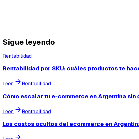
El problema no es el número. El problema es no saber el
Con Escalafy, el CAC real es un dato de pantalla. No un 
Sigue leyendo
Rentabilidad
Rentabilidad por SKU: cuáles productos te hac
Leer
Rentabilidad
Cómo escalar tu e-commerce en Argentina sin 
Leer
Rentabilidad
Los costos ocultos del ecommerce en Argentina