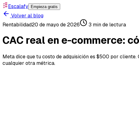
Escalafy
Empieza gratis
Volver al blog
Rentabilidad
20 de mayo de 2026
3
min de lectura
CAC real en e-commerce: có
Meta dice que tu costo de adquisición es $500 por cliente
cualquier otra métrica.
CAC real en e-commerce: có
Meta te dice que conseguiste 200 clientes nuevos este 
Probablemente no lo sabes. Y eso está destruyendo tu re
¿Qué es el CAC y por qué la mayoría l