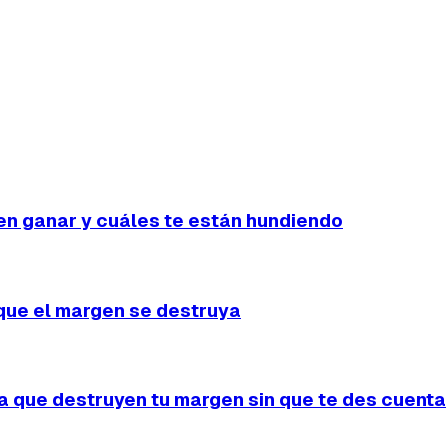
 número real.
ejercicio de 3 horas en Excel que siempre tiene errores.
en ganar y cuáles te están hundiendo
que el margen se destruya
 que destruyen tu margen sin que te des cuenta