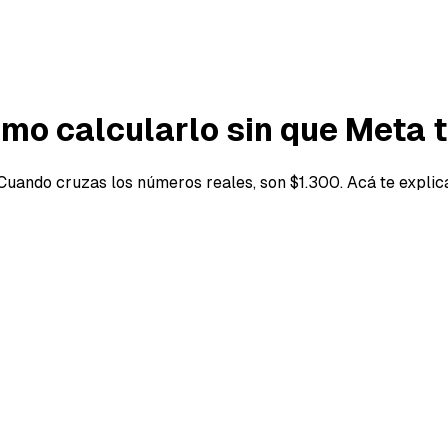
mo calcularlo sin que Meta 
. Cuando cruzas los números reales, son $1.300. Acá te expl
mo calcularlo sin que Meta 
mes a $500 cada uno. Pero cuando cruzas los números rea
ntabilidad sin que te des cuenta.
o calcula mal?