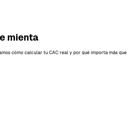
te mienta
icamos cómo calcular tu CAC real y por qué importa más que
te mienta
les, eran 120 clientes a $830. ¿Cuál es tu CAC real?