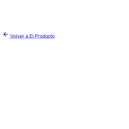
Volver a El Producto
Prueba gratis 7 días
Ver precios