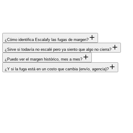
—
Crafy
3× revenue, mitad del ad spend
¿Cómo identifica Escalafy las fugas de margen?
¿Sirve si todavía no escalé pero ya siento que algo no cierra?
¿Puedo ver el margen histórico, mes a mes?
¿Y si la fuga está en un costo que cambia (envío, agencia)?
Finanzas
Ganancia real de tu e-commerce en tiempo
real