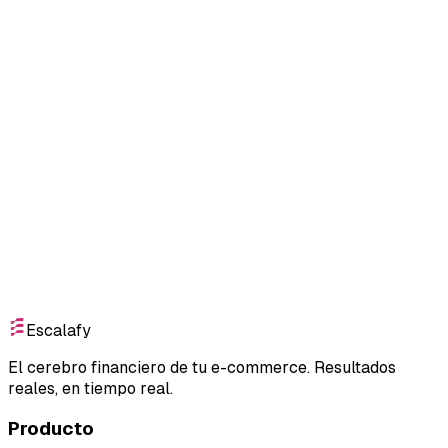
Costos ocultos en ecommerce que están
matando tu profit
Leer
Empieza gratis
Escalafy
El cerebro financiero de tu e-commerce. Resultados
reales, en tiempo real.
Producto