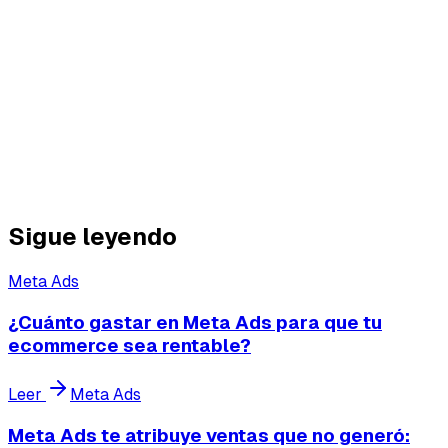
Las agencias serias aman esto — tienen datos
concretos para demostrar su trabajo. Las que viven de
métricas de vanidad, no tanto.
No necesitas cambiar de agencia. Necesitas tener los
datos reales para saber si tu agencia está generando
profit o solo generando informes.
Sigue leyendo
Meta Ads
¿Cuánto gastar en Meta Ads para que tu
ecommerce sea rentable?
Leer
Meta Ads
Meta Ads te atribuye ventas que no generó: