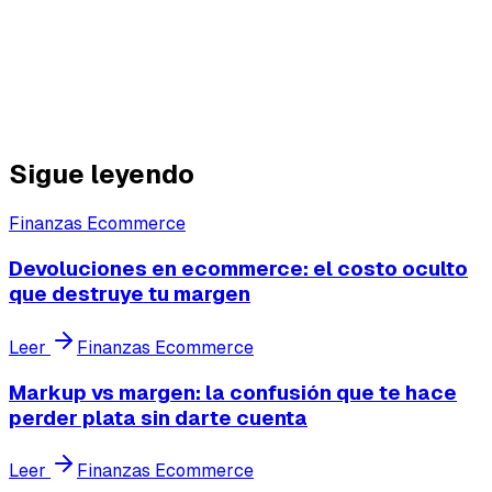
necesitas para ser rentable este mes
Las cuotas sin interés son una herramienta. Como toda
herramienta, pueden construir o destruir dependiendo
de si sabes lo que estás haciendo.
Sigue leyendo
Finanzas Ecommerce
Devoluciones en ecommerce: el costo oculto
que destruye tu margen
Leer
Finanzas Ecommerce
Markup vs margen: la confusión que te hace
perder plata sin darte cuenta
Leer
Finanzas Ecommerce