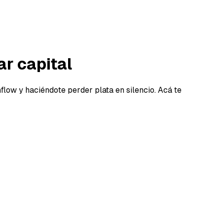
r capital
flow y haciéndote perder plata en silencio. Acá te
r capital
do capital, y haciéndote perder plata en silencio. En
ta, el stock muerto puede ser la diferencia entre crecer