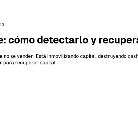
ra
 cómo detectarlo y recupera
e no se venden. Está inmovilizando capital, destruyendo cash
r para recuperar capital.
 cómo detectarlo y recupera
 que no se venden. Está ahí, ocupando espacio, inmovilizan
aso y la inflación castiga cada mes que el producto no ro
 tan peligroso?