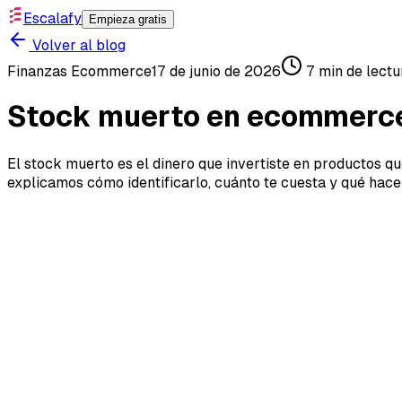
Escalafy
Empieza gratis
Volver al blog
Finanzas Ecommerce
17 de junio de 2026
7
min de lectu
Stock muerto en ecommerce:
El stock muerto es el dinero que invertiste en productos qu
explicamos cómo identificarlo, cuánto te cuesta y qué hace
Stock muerto en ecommerce:
El stock muerto es el dinero que invertiste en productos
ecommerce Argentina, donde el capital de trabajo es esc
y ahogarte.
¿Qué es el stock muerto y por qué es