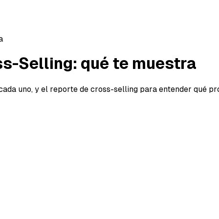
a
ss-Selling: qué te muestra
cada uno, y el reporte de cross-selling para entender qué pr
va mi tienda?" a "¿qué exactamente está moviendo mi neg
 productos
(tienda y Mercado Libre juntos), a nivel
produ
revenue, costo de producto, costos totales (ya con los pr
olución y tasa de recompra.