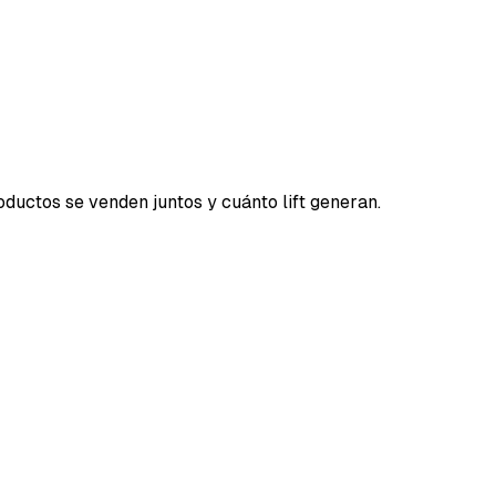
oductos se venden juntos y cuánto lift generan.
ocio?".
cto o variante
, a lo largo del tiempo o en totales. Entre
oporcionales de envío y comisiones), ganancia bruta,