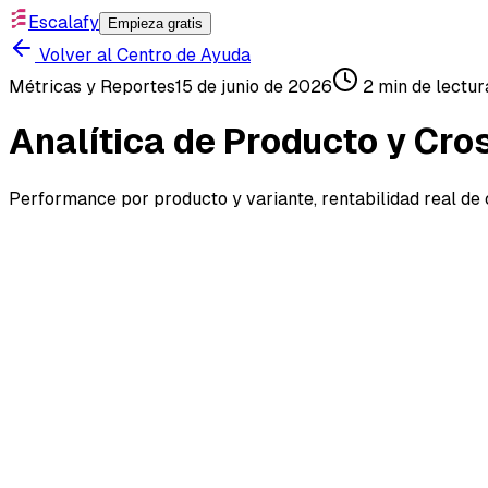
Escalafy
Empieza gratis
Volver al Centro de Ayuda
Métricas y Reportes
15 de junio de 2026
2
min de lectur
Analítica de Producto y Cro
Performance por producto y variante, rentabilidad real de 
El módulo de Analítica de Producto te lleva de "¿cómo 
¿Qué muestra el módulo?
Un gráfico y una tabla con la performance de
todos tus
las métricas por producto: unidades vendidas, órdenes, 
margen, cantidad de clientes, devoluciones, tasa de dev