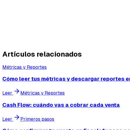
El reporte de Cross-Selling
Para un producto seleccionado, te muestra
cómo perfor
como unidades vendidas, cantidad de órdenes, porcenta
cuánto aporta cada producto a las ventas del resto y d
Artículos relacionados
Métricas y Reportes
Cómo leer tus métricas y descargar reportes e
Leer
Métricas y Reportes
Cash Flow: cuándo vas a cobrar cada venta
Leer
Primeros pasos