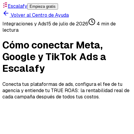
Escalafy
Empieza gratis
Volver al Centro de Ayuda
Integraciones y Ads
15 de julio de 2026
4
min de
lectura
Cómo conectar Meta,
Google y TikTok Ads a
Escalafy
Conecta tus plataformas de ads, configura el fee de tu
agencia y entiende tu TRUE ROAS: la rentabilidad real de
cada campaña después de todos tus costos.
Conectar tus plataformas de ads es lo que te permite
ver tu ROAS real: no el que reporta Meta, sino el que
queda después de descontar producto, envío,