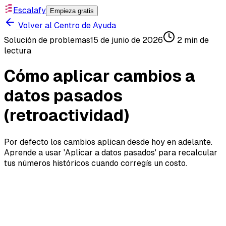
Escalafy
Empieza gratis
Volver al Centro de Ayuda
Solución de problemas
15 de junio de 2026
2
min de
lectura
Cómo aplicar cambios a
datos pasados
(retroactividad)
Por defecto los cambios aplican desde hoy en adelante.
Aprende a usar 'Aplicar a datos pasados' para recalcular
tus números históricos cuando corregís un costo.
Si corriges un costo, una comisión o un impuesto,
Escalafy no toca tu historial salvo que se lo pidas. Así
funciona la retroactividad.